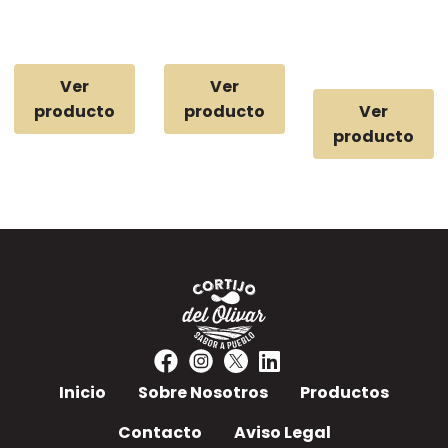
Patatas fritas
Patatas fritas
Patatas fritas
artesanas con
artesanas con
artesanas con
sal.
sal.
sal Formato
Ahorro 400 gr.
Ver
Ver
producto
producto
Ver
producto
Inicio
Sobre Nosotros
Productos
Contacto
Aviso Legal