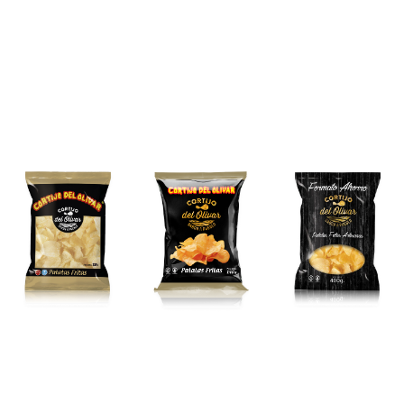
Productos
relacionados
Explora nuestra selección de paquetes de patatas.
Sabor auténtico en cada bocado. Encuentra tu
favorito hoy mismo.
Artesanas
Artesanas
Artesanas
al natural
al natural
al natural
120g
140g
400g