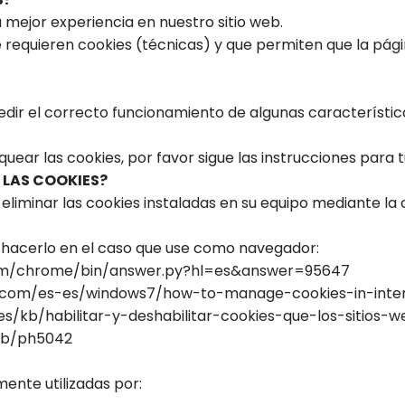
a mejor experiencia en nuestro sitio web.
requieren cookies (técnicas) y que permiten que la pág
edir el correcto funcionamiento de algunas característica
quear las cookies, por favor sigue las instrucciones para 
 LAS COOKIES?
eliminar las cookies instaladas en su equipo mediante la 
hacerlo en el caso que use como navegador:
com/chrome/bin/answer.py?hl=es&answer=95647
t.com/es-es/windows7/how-to-manage-cookies-in-inter
es/kb/habilitar-y-deshabilitar-cookies-que-los-sitios-w
kb/ph5042
mente utilizadas por: